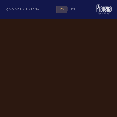
VOLVER A PIARENA
ES
EN